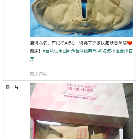
通過充氣，可以從A變C。過幾天穿姐妹服就美美噠
謝謝！
#台湾试用团#
@台灣微時尚
@波波小姐台湾官
方
原文連結
圖   片