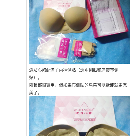
還貼心的配備了兩種側貼（透明側貼和肩帶布側
貼），
兩種都很實用，但如果布側貼的肩帶可以拆卸就更完
美了。