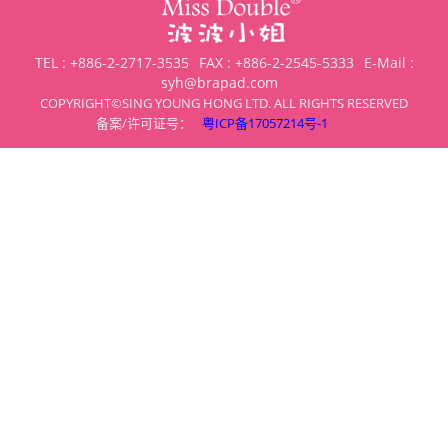
TEL : +886-2-2717-3535
FAX : +886-2-2545-5333
E-Mail :
syh@brapad.com
COPYRIGHT©SING YOUNG HONG LTD. ALL RIGHTS RESERVED
备案/许可证号：
粤ICP备17057214号-1