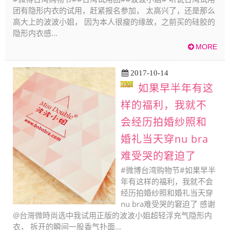
团有隐形内衣的试用，赶紧报名参加， 太高兴了，还是那么
高大上的波波小姐， 因为本人很瘦的缘故，之前买的硅胶的
隐形内衣感...
2017-10-14
如果早半年有这
样的福利，我就不
会经历拍婚纱照和
婚礼当天穿nu bra
难受哭的窘迫了
#微博台湾购物节#如果早半
年有这样的福利，我就不会
经历拍婚纱照和婚礼当天穿
nu bra难受哭的窘迫了 感谢
@台灣微時尚选中我试用正版的波波小姐超轻浮充气隐形内
衣， 拆开的瞬间一股香气扑面...