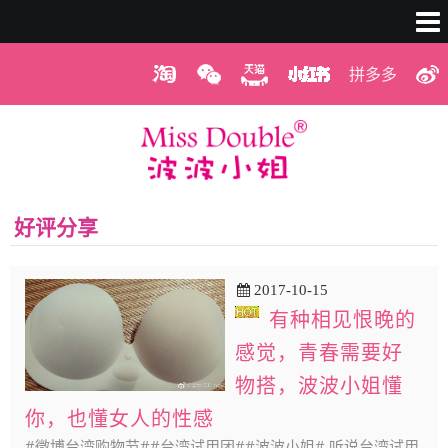
拼多多
好评分享
2017-10-15
有种相见恨晚的
感觉，青春需要好
物搭，波波小姐懂
你，也懂女人的性感
#微博台湾购物节##台湾试用团##波波小姐# 听说台湾试用