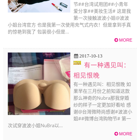
节##台湾试用团##小青年
爱分享##美妆生活# 这是我
第一次接触波波小姐@波波
小姐台湾官方 也是我第一次使用充气式内衣！但是拿到手真
的惊艳到我了 包装很小但是...
2017-10-13
有一种遇见叫：
相见恨晚
有一种遇见叫：相见恨晚 如
果早在三月份之前知道这款
那么神奇的Nubra那我穿婚
纱的样子一定更加好看哈 感
谢@台灣微時尚感谢#波波小
姐##微博台湾购物节# 第一
次试穿波波小姐NuBra以...