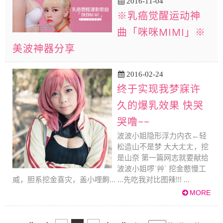
2016-11-04
※乳癌觉醒运动神
曲「咪咪MIMI」※
美波神器分享
2016-02-24
终于实现我梦寐许
久的爆乳效果 快哭
哭噜~~
波波小姐隐形浮力内衣←轻
松造山不是梦 大大ㄤㄤ，挖
是山奈 第一篇网志就要献给
波波小姐啰ˊ艸ˋ 挖金憨慢工
威，胆系挖金喜灾，盖小哩齁... ...先吃我对比图辣!!! ...