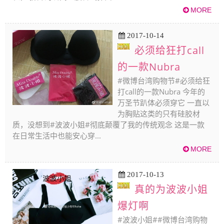
2017-10-14
必须给狂打call
的一款Nubra
#微博台湾购物节#必须给狂
打call的一款Nubra 今年的
万圣节趴体必须穿它 一直以
为胸贴这类的只有硅胶材
质，没想到#波波小姐#彻底颠覆了我的传统观念 这是一款
在日常生活中也能安心穿...
2017-10-13
真的为波波小姐
爆灯啊
#波波小姐##微博台湾购物