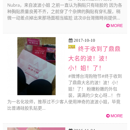
Nubra，来自波波小姐 之前一直认为胸贴只有硅胶的 因为各
种胸贴质量良莠不齐，之前穿了个杂牌的胸贴有穿礼服，稍
微一动差点掉出来那场面相当尴尬 这次@台灣微時尚提供...
2017-10-10
终于收到了鼎鼎
大名的波！波！
小！姐！了！
#微博台湾购物节#终于收到
了鼎鼎大名的波！波！小！
姐！了！ 粉嫩粉嫩的外包
装，满满的少女心呀…！ 作
为一名化妆师，推荐过不少客人使用神奇的波波小姐，毕竟
比普通硅胶乳贴更...