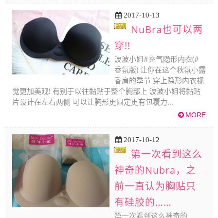
2017-10-13
NuBra也可以两
穿!!
波波小姐#充气隐形内衣(#
香氛版) 让你在这个秋氛小露
香肩的季节 穿上隐形内衣视
觉更加美观! 有别于以往黏贴于整个胸部上 波波小姐将黏贴
片设计在左右两侧 可以让胸形更固定更有包覆力...
2017-10-12
第一次看到这么
神奇的Nubra，之
前一直认为胸贴只
有硅胶的……
第一次看到这么神奇的